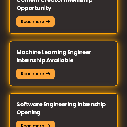
Content Creator Internship
Opportunity
Read more
Machine Learning Engineer
Internship Available
Read more
Software Engineering Internship
Opening
Read more