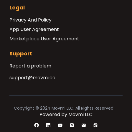
Legal
Privacy And Policy
App User Agreement
Marketplace User Agreement
Support
Report a problem
support@movmi.co
Copyright © 2024 Movmi LLC. All Rights Reserved
Powered by Movmi LLC